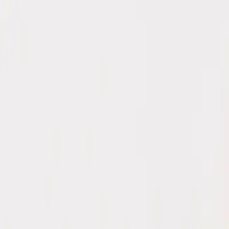
ermitem lavagem
, o
Botão de Forrar Jomar
une praticida
s.
Comprar agora
Adicionar ao carrinho