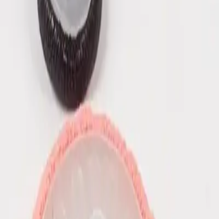
n 40
dade e um toque único. Este kit contém
144
profissional
. Ele
não vem forrado
, permitindo
 sua peça.