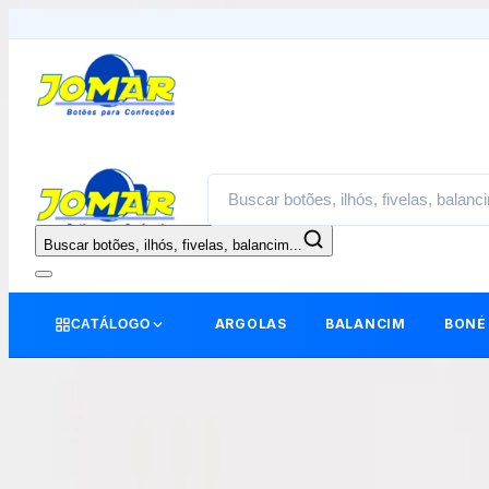
Buscar botões, ilhós, fivelas, balancim...
ARGOLAS
BALANCIM
BONÉ
CATÁLOGO
DETALHES
voltar
|
home
›
Botões Bombê