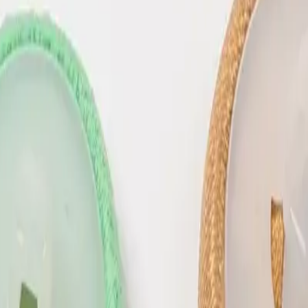
FECHO 5001 FEMEA E MACHO
REGUL
19
1
R$
R$
90
25 MM
30 MM
Adicionar