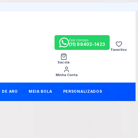
Fale Conosco
(11) 99402-1423
Favoritos
Sacola
Minha Conta
DE ARO
MEIA BOLA
PERSONALIZADOS
compartilhar