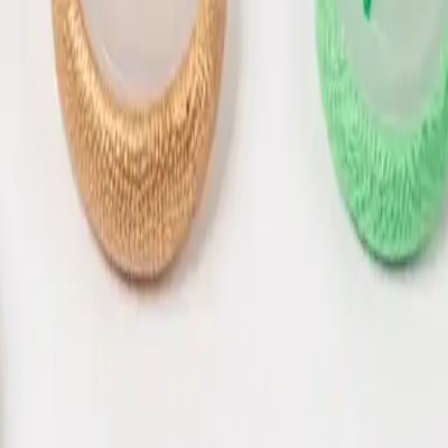
iu
Matriz Ritas, matriz para botão de Bebê
REGU
35
1
R$
R$
90
+
1
4
10
n 16
12
n 18
n 20
Adicionar