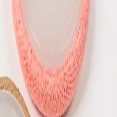
dade e um toque único. Este kit contém
144
profissional
. Ele
não vem forrado
, permitindo
 sua peça.
Perguntar
de e exclusividade às suas criações, mantendo a