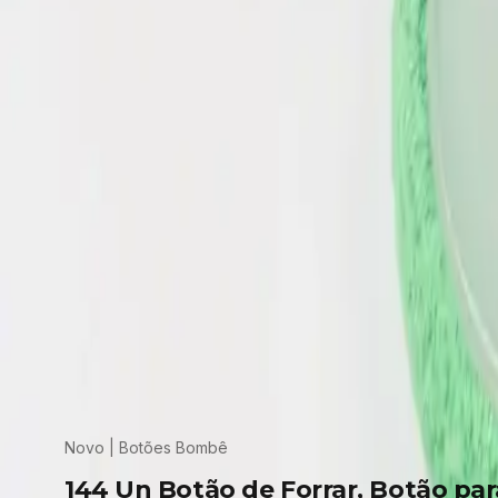
Deixe sua opinião
Sua nota
Comentário
Publicar avaliação
Novo |
Botões Bombê
144 Un Botão de Forrar, Botão