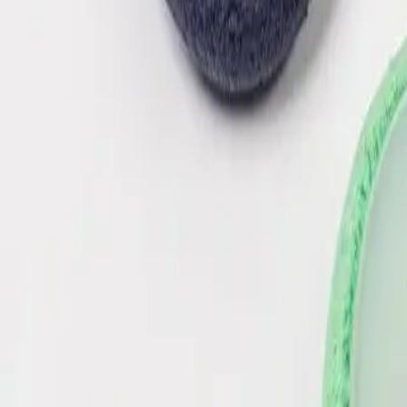
REGULADOR 9909 C- 02 FUROS
15
R$
90
PRETO
Adicionar
Opiniões do produto
Carregando avaliações…
Ordenar
Filtrar por nota