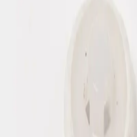
Quem viu este produto também v
1000 Un Botão de Forrar, Botão para Roupa (Base de Plástico)
A partir de
43
R$
75
n 08
n 10
n 12
n 1
Adicionar
Chegará em até 7 dias úteis
Frete calculado na sacola