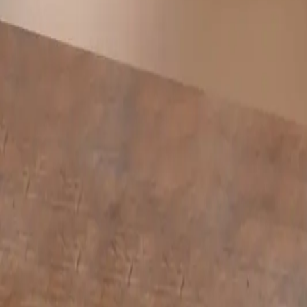
Selecione as opções acima para comprar.
Estoque disponível
Envio para todo o Brasil ·
Jomar Botões
Quantidade:
1 unidade
(+98 disponíveis)
Compra protegida
Cartão via Stripe
Descrição