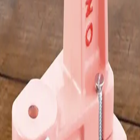
ara confecções e acabamentos profissionais.
á decidindo.
REGULADOR DE BOLSA 5012
REGUL