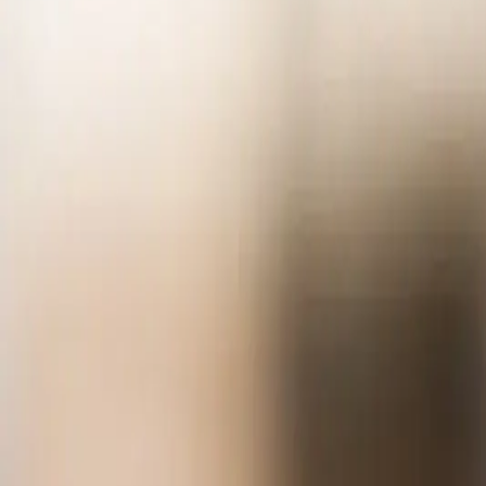
Quem viu este produto também v
Matriz Ritas, matriz para botão de Bebê
35
R$
90
10
12
Adicionar