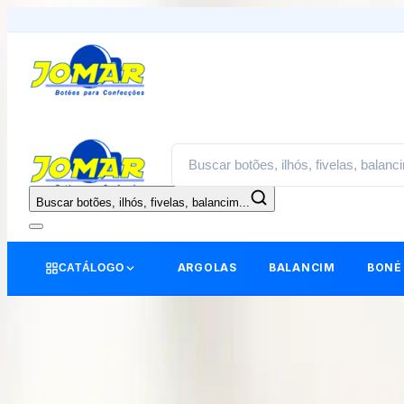
Buscar botões, ilhós, fivelas, balancim...
ARGOLAS
BALANCIM
BONÉ
CATÁLOGO
DETALHES
voltar
|
home
›
Balancim