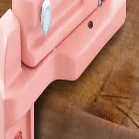
15
1
R$
R$
90
25 MM
30 MM
Adicionar