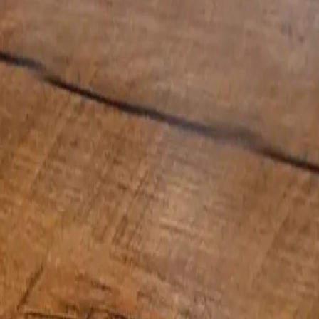
Produto de alta qualidade Jomar Botões, ideal p
Ver descrição completa
Perguntas e respostas
Tire dúvidas antes de comprar — respostas ajudam quem est
Carregando perguntas…
Produtos relacionados
FECHO 5001 FEMEA E MACHO