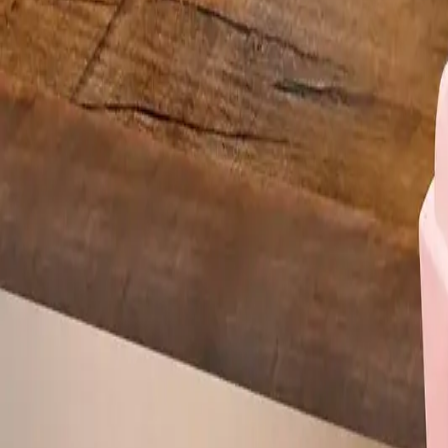
19
R$
90
25 MM
30 MM
Adicionar
Opiniões do produto
Carregando avaliações…
Ordenar
Filtrar por nota