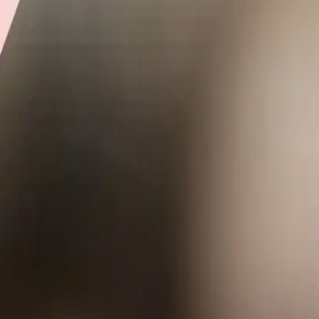
R$
179,90
/un.
3
% OFF