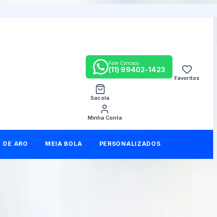
Fale Conosco
(11) 99402-1423
Favoritos
Sacola
Minha Conta
DE ARO
MEIA BOLA
PERSONALIZADOS
compartilhar