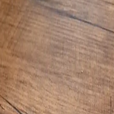
6
160
R$
90
00
PRETO
BRANCO
CRISTAL
n 16
Adicionar