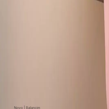
Deixe sua opinião
Sua nota
Comentário
Publicar avaliação
Novo |
Balancim