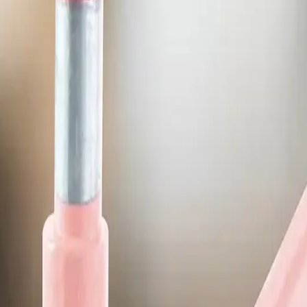
iu
REGULADOR 4025 C- 01 FUROS GRANDE
REGUL
15
1
R$
R$
90
PRETO
Adicionar