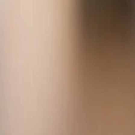
Chegará em até 7 dias úteis
Frete calculado na sacola
cores
:
Selecione
amarelo
azul
lilás
rosa
verde
vermelho
Produto de alta qualidade Jomar Botões, ideal pa
Ver descrição completa
185
R$
90
por unidade
3 unidades